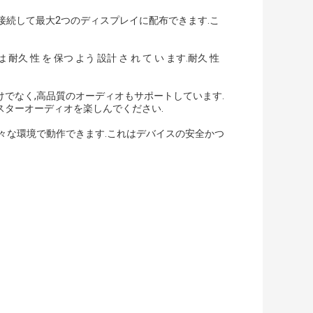
スを接続して最大2つのディスプレイに配布できます.こ
 耐久 性 を 保つ よう 設計 さ れ て い ます.耐久 性
だけでなく,高品質のオーディオもサポートしています.
HDマスターオーディオを楽しんでください.
に様々な環境で動作できます.これはデバイスの安全かつ