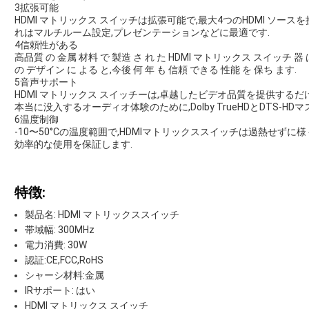
3拡張可能
HDMI マトリックス スイッチは拡張可能で,最大4つのHDMI ソー
れはマルチルーム設定,プレゼンテーションなどに最適です.
4信頼性がある
高品質 の 金属 材料 で 製造 さ れ た HDMI マトリックス スイッチ 器 は
の デザイン に よる と,今後 何 年 も 信頼 できる 性能 を 保ち ます.
5音声サポート
HDMI マトリックス スイッチーは,卓越したビデオ品質を提供する
本当に没入するオーディオ体験のために,Dolby TrueHDとDTS-
6温度制御
-10〜50°Cの温度範囲で,HDMIマトリックススイッチは過熱せず
効率的な使用を保証します.
特徴:
製品名: HDMI マトリックススイッチ
帯域幅: 300MHz
電力消費: 30W
認証:CE,FCC,RoHS
シャーシ材料:金属
IRサポート: はい
HDMI マトリックス スイッチ