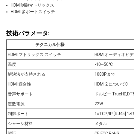
HDMI制御マトリックス
HDMI 多ポートスイッチ
技術パラメータ:
テクニカル仕様
HDMI マトリックス スイッチ
HDMIオーディオビ
温度
-10~50°C
解決法が支持される
1080Pまで
HDMI 適合性
HDMI 2 について0
音声サポート
ドルビー TrueHD,
定数電源
22W
制御ポート
1×TCP/IP [RJ45] 1×R
シャーシ材料
メタル
認証
CE,FCC,RoHS