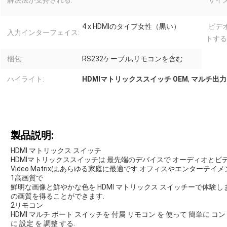
解決法が支持される:
サイズ
4 x HDMIのタイプ女性（黒い）
ビデ
入力インターフェイス:
トする
梱包:
RS232ケーブル,リモコンを含む
ハイライト:
HDMIマトリックススイッチ OEM
,
マルチ出力
製品説明:
HDMI マトリックス スイッチ
HDMIマトリックススイッチは 最先端のデバイスで オーディオとビデオ
Video Matrixは,あらゆる家庭に最適です.オフィスやエンターテ
1高画質で
鮮明な画像と鮮やかな色を HDMI マトリックス スイッチーで体験しま
の画質を得ることができます.
2リモコン
HDMI マルチ ポート スイッチを 付属 リモコン を 使って 簡単に コン
に 設定 を 調整 する.