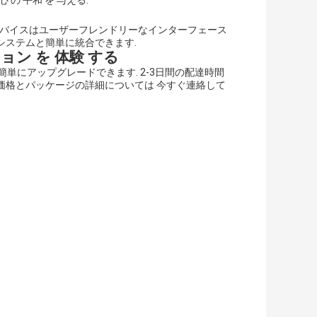
心 の 平和 を 与える.
す.デバイスはユーザーフレンドリーなインターフェース
制御システムと簡単に統合できます.
ション を 体験 する
簡単にアップグレードできます. 2-3日間の配達時間
価格とパッケージの詳細については 今すぐ連絡して