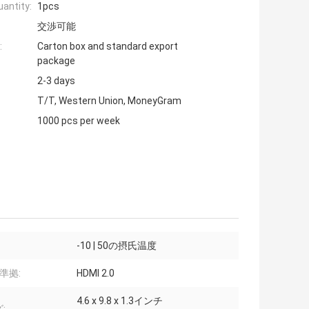
antity:
1pcs
交渉可能
:
Carton box and standard export
package
2-3 days
T/T, Western Union, MoneyGram
1000 pcs per week
-10 | 50の摂氏温度
 準拠:
HDMI 2.0
4.6 x 9.8 x 1.3インチ