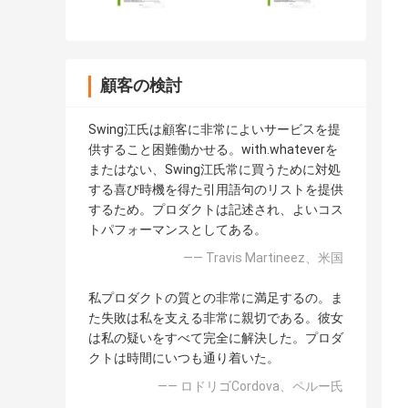
顧客の検討
Swing江氏は顧客に非常によいサービスを提
供すること困難働かせる。with.whateverを
またはない、Swing江氏常に買うために対処
する喜び時機を得た引用語句のリストを提供
するため。プロダクトは記述され、よいコス
トパフォーマンスとしてある。
—— Travis Martineez、米国
私プロダクトの質との非常に満足するの。ま
た失敗は私を支える非常に親切である。彼女
は私の疑いをすべて完全に解決した。プロダ
クトは時間にいつも通り着いた。
—— ロドリゴCordova、ペルー氏