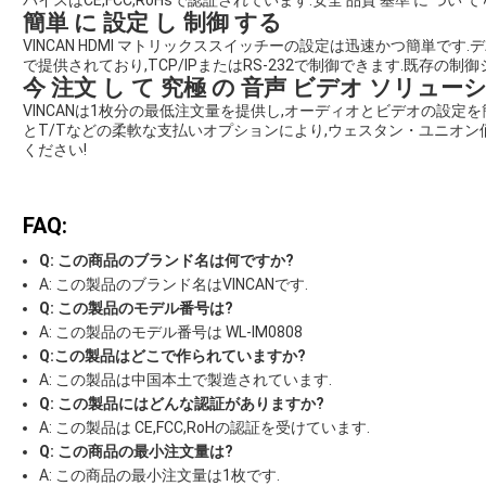
バイスはCE,FCC,RoHsで認証されています.安全 品質 基準 に つい て 
簡単 に 設定 し 制御 する
VINCAN HDMI マトリックススイッチーの設定は迅速かつ簡単で
で提供されており,TCP/IPまたはRS-232で制御できます.既存の
今 注文 し て 究極 の 音声 ビデオ ソリュー
VINCANは1枚分の最低注文量を提供し,オーディオとビデオの設定を
とT/Tなどの柔軟な支払いオプションにより,ウェスタン・ユニオン
ください!
FAQ:
Q: この商品のブランド名は何ですか?
A: この製品のブランド名はVINCANです.
Q: この製品のモデル番号は?
A: この製品のモデル番号は WL-IM0808
Q:この製品はどこで作られていますか?
A: この製品は中国本土で製造されています.
Q: この製品にはどんな認証がありますか?
A: この製品は CE,FCC,RoHの認証を受けています.
Q: この商品の最小注文量は?
A: この商品の最小注文量は1枚です.