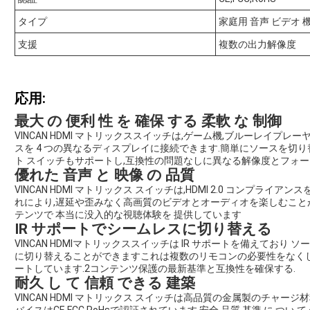
タイプ
家庭用 音声 ビデオ 
支援
複数の出力解像度
応用:
最大 の 便利 性 を 確保 する 柔軟 な 制御
VINCAN HDMI マトリックススイッチは,ゲーム機,ブルーレイプレーヤ
スを 4 つの異なるディスプレイに接続できます.簡単にソースを切
ト スイッチもサポートし,互換性の問題なしに異なる解像度とフォ
優れた 音声 と 映像 の 品質
VINCAN HDMI マトリックス スイッチは,HDMI 2.0 コンプライア
れにより,遅延や歪みなく高画質のビデオとオーディオを楽しむことがで
テンツで 本当に没入的な視聴体験を 提供しています
IR サポートでシームレスに切り替える
VINCAN HDMIマトリックススイッチは IR サポートを備えてお
に切り替えることができますこれは複数のリモコンの必要性をなくし,
ートしています.2コンテンツ保護の最新基準と互換性を確保する.
耐久 し て 信頼 できる 建築
VINCAN HDMI マトリックス スイッチは高品質の金属製のチャー