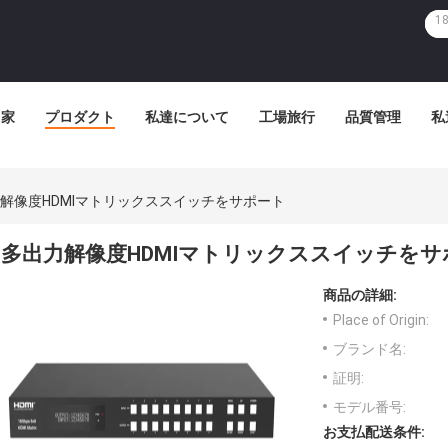
家
プロダクト
私達について
工場旅行
品質管理
私
解像度HDMIマトリックススイッチをサポート
多出力解像度HDMIマトリックススイッチをサ
商品の詳細:
Place of Origin:
ブランド名:
証明:
モデル番号:
お支払配送条件: