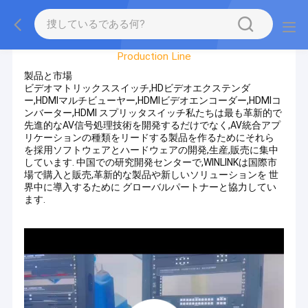
Factory Tour
Production Line
製品と市場
ビデオマトリックススイッチ,HDビデオエクステンダ
ー,HDMIマルチビューヤー,HDMIビデオエンコーダー,HDMIコ
ンバーター,HDMI スプリッタスイッチ私たちは最も革新的で
先進的なAV信号処理技術を開発するだけでなく,AV統合アプ
リケーションの種類をリードする製品を作るためにそれら
を採用ソフトウェアとハードウェアの開発,生産,販売に集中
しています. 中国での研究開発センターで,WINLINKは国際市
場で購入と販売,革新的な製品や新しいソリューションを 世
界中に導入するために グローバルパートナーと協力してい
ます.