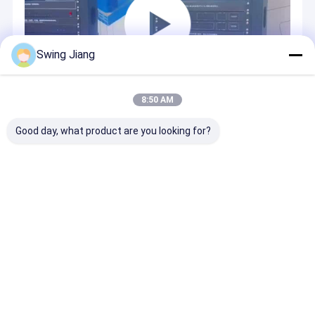
Swing Jiang
8:50 AM
Good day, what product are you looking for?
OEM/ODM
OEMおよびODMは私達に私達のために実行可能、ちょうど
送るあなたの必要とをであり、私達皆はあなたのためのそ
れで動作する。
Desktop Site
ホーム
企業情報
お問い合わせ
Privacy Policy
地図
品質
HDMIのビデオ壁のコントローラー
中国工場.Copyright © 2026