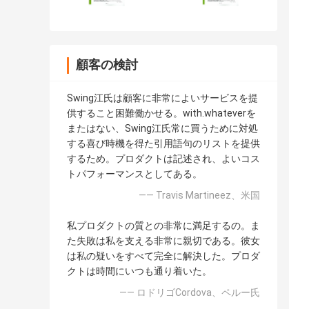
顧客の検討
Swing江氏は顧客に非常によいサービスを提
供すること困難働かせる。with.whateverを
またはない、Swing江氏常に買うために対処
する喜び時機を得た引用語句のリストを提供
するため。プロダクトは記述され、よいコス
トパフォーマンスとしてある。
—— Travis Martineez、米国
私プロダクトの質との非常に満足するの。ま
た失敗は私を支える非常に親切である。彼女
は私の疑いをすべて完全に解決した。プロダ
クトは時間にいつも通り着いた。
—— ロドリゴCordova、ペルー氏