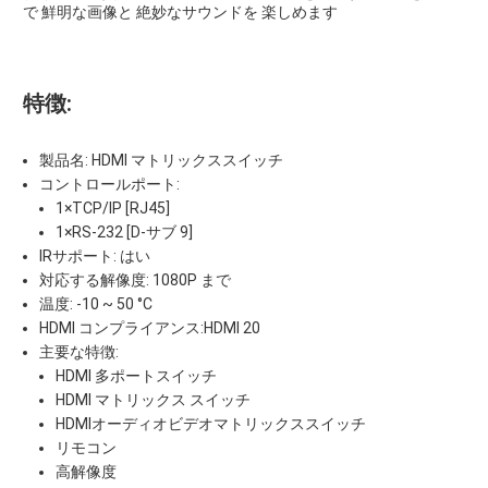
で 鮮明な画像と 絶妙なサウンドを 楽しめます
特徴:
製品名: HDMI マトリックススイッチ
コントロールポート:
1×TCP/IP [RJ45]
1×RS-232 [D-サブ 9]
IRサポート: はい
対応する解像度: 1080P まで
温度: -10 ~ 50 °C
HDMI コンプライアンス:HDMI 20
主要な特徴:
HDMI 多ポートスイッチ
HDMI マトリックス スイッチ
HDMIオーディオビデオマトリックススイッチ
リモコン
高解像度