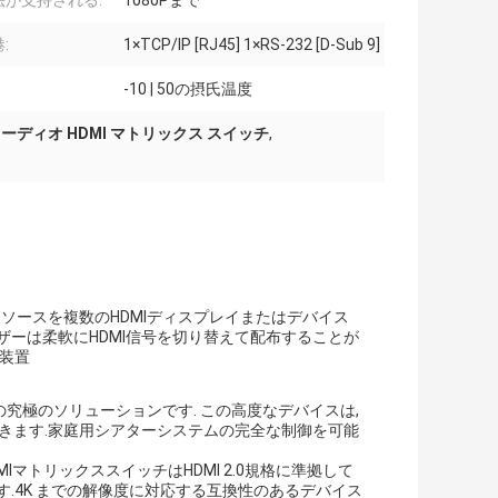
法が支持される:
1080Pまで
:
1×TCP/IP [RJ45] 1×RS-232 [D-Sub 9]
-10 | 50の摂氏温度
ーディオ HDMI マトリックス スイッチ
,
オソースを複数のHDMIディスプレイまたはデバイス
ザーは柔軟にHDMI信号を切り替えて配布することが
V装置
の究極のソリューションです. この高度なデバイスは,
できます.家庭用シアターシステムの完全な制御を可能
IマトリックススイッチはHDMI 2.0規格に準拠して
.4K までの解像度に対応する互換性のあるデバイス