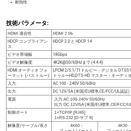
耐熱性
技術パラメータ:
HDMI 適合性
HDMI 2.0b
HDCP コンプライアン
HDCP 2.2 と HDCP 14
ス:
ビデオ帯域幅
18Gbps
ビデオ解像度:
4K2K@50/60Hzまで (4:4:4)
HDMI オーディオ フォ
LPCM 2/5.1/71ドルビー・デジタル D
ーマット (パス トルー):
トゥルーHD,DTS-HD マスター・オーディオ
入力:
AC 100 - 240V 50/60Hz
出力:
DC 12V/5A (米国/EU標準,CE/FCC/UL認証)
電源
入力:AC 100-240V 50/60Hz
出力:DC 12V/5A (米国/EU標準,CE/FCC/
制御ポート
1×TCP/IP [RJ45]
1×RS-232 [D-サブ 9]
解像度/ケーブル/長さ
4K60 -
4K30 -
フィート/メートル
フィート/メ