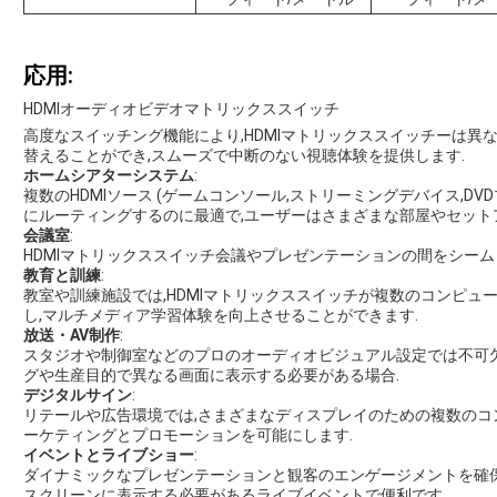
応用:
HDMIオーディオビデオマトリックススイッチ
高度なスイッチング機能により,HDMIマトリックススイッチーは
替えることができ,スムーズで中断のない視聴体験を提供します.
ホームシアターシステム
:
複数のHDMIソース (ゲームコンソール,ストリーミングデバイス,D
にルーティングするのに最適で,ユーザーはさまざまな部屋やセット
会議室
:
HDMIマトリックススイッチ
会議やプレゼンテーションの間をシーム
教育と訓練
:
教室や訓練施設では,HDMIマトリックススイッチが複数のコンピ
し,マルチメディア学習体験を向上させることができます.
放送・AV制作
:
スタジオや制御室などのプロのオーディオビジュアル設定では不可
グや生産目的で異なる画面に表示する必要がある場合.
デジタルサイン
:
リテールや広告環境では,さまざまなディスプレイのための複数のコ
ーケティングとプロモーションを可能にします.
イベントとライブショー
:
ダイナミックなプレゼンテーションと観客のエンゲージメントを確
スクリーンに表示する必要があるライブイベントで便利です.