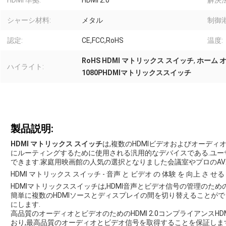
HDMI 準拠:
HDMI 2.0
解決
シャーシ材料:
メタル
制御港
認定:
CE,FCC,RoHS
温度:
RoHS HDMI マトリックス スイッチ
,
ホーム オ
ハイライト:
1080PHDMIマトリックススイッチ
製品説明:
HDMI マトリックス スイッチ
は,複数のHDMIビデオおよびオーディ
にルーティングするために使用される汎用的なデバイスである.ユー
できます.家庭用映画館の人気の選択となりました会議室やプロのA
HDMI マトリックス スイッチ - 音声 と ビデオ の 体験 を 向上 さ せる
HDMIマトリックススイッチは,HDMI音声とビデオ信号の管理のため
簡単に複数のHDMIソースとディスプレイの間を切り替えることが
にします.
高品質のオーディオとビデオのためのHDMI 2.0コンプライアンスHDM
おり,最高品質のオーディオとビデオ信号を取得することを保証します