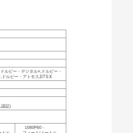
TS51ドルビー・デジタル+,ドルビー・
,ドルビー・アトモス,DTS:X
UL認証)
1080P60 -
ートル
フィート/メートル