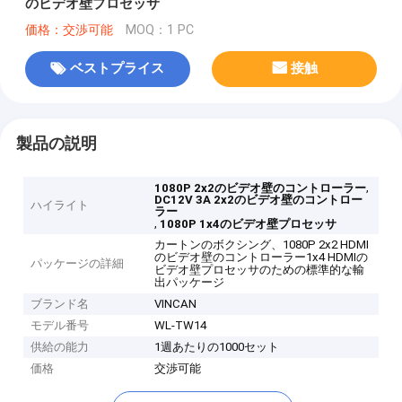
のビデオ壁プロセッサ
価格：交渉可能
MOQ：1 PC
ベストプライス
接触
製品の説明
,
1080P 2x2のビデオ壁のコントローラー
DC12V 3A 2x2のビデオ壁のコントロー
ハイライト
ラー
,
1080P 1x4のビデオ壁プロセッサ
カートンのボクシング、1080P 2x2 HDMI
のビデオ壁のコントローラー1x4 HDMIの
パッケージの詳細
ビデオ壁プロセッサのための標準的な輸
出パッケージ
ブランド名
VINCAN
モデル番号
WL-TW14
供給の能力
1週あたりの1000セット
価格
交渉可能