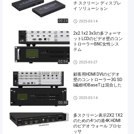
チ スクリーン ディスプレ
イ ソリューション
HDMIのビデオ壁のコントロー
00:24
2025-03-14
ラー
2x2 1x2 3x3の多フォーマ
ットLCDのビデオ壁のコン
トローラーBNC女性シス
テム
HDMIのビデオ壁のコントロー
02:54
2025-03-27
ラー
顧客用HDMI DVIのビデオ
壁のコントローラー3G SD
I繊維HDBaseTは混合した
HDMIのビデオ壁のコントロー
2025-03-14
ラー
00:48
多スクリーン表示2X2 1X2
のための4つの港4K HDMI
のビデオ ウォール プロセ
ッサ