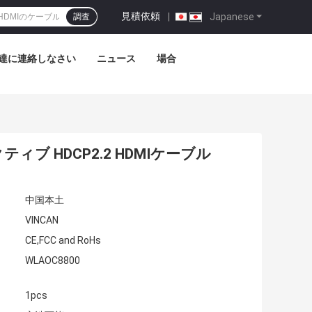
見積依頼
|
Japanese
調査
達に連絡しなさい
ニュース
場合
ティブ HDCP2.2 HDMIケーブル
中国本土
VINCAN
CE,FCC and RoHs
WLAOC8800
1pcs