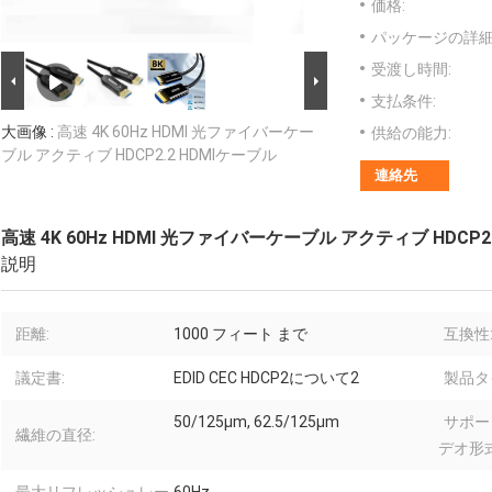
価格:
パッケージの詳細
受渡し時間:
支払条件:
大画像 :
高速 4K 60Hz HDMI 光ファイバーケー
供給の能力:
ブル アクティブ HDCP2.2 HDMIケーブル
連絡先
高速 4K 60Hz HDMI 光ファイバーケーブル アクティブ HDCP2
説明
距離:
1000 フィート まで
互換性
議定書:
EDID CEC HDCP2について2
製品タ
50/125μm, 62.5/125μm
サポー
繊維の直径:
デオ形式