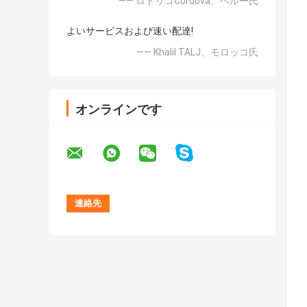
—— ロドリゴCordova、ペルー氏
よいサービスおよび速い配達!
—— Khalil TALJ、モロッコ氏
オンラインです