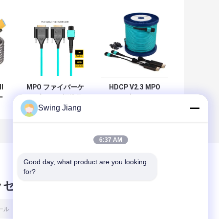
I
MPO ファイバーケ
HDCP V2.3 MPO
ー
ーブル DVI 標準信
HDMI 光ファイバ
Swing Jiang
無
号ポート DP 1.4 プ
ーケーブルサポー
ー
ロトコルに対応 4K
ト HDR ドルビービ
超高画質ビデオシ
ジョン EDIDサポー
ステムをサポート
ト
6:37 AM
Good day, what product are you looking 
for?
ッセージ