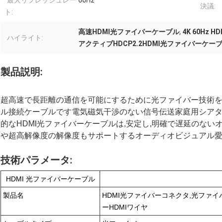
最大リフレッシュレー
60Hz
決議:
ト:
高速HDMI光ファイバーケーブル
,
4K 60Hz
ハイライト:
アクティブHDCP2.2HDMI光ファイバーケー
製品説明:
超高速で長距離の通信を可能にするために光ファイバー技術を
ル接続ケーブルです電気磁気干渉のない信号伝送家庭用シア
的なHDMI光ファイバーケーブルは,安定し,明確で遅延のない
や超高解像度の解像度もサポートするオーディオビジュアル
技術パラメータ:
HDMI 光ファイバーケーブル
製品名
HDMI光ファイバーコネクタ,光ファイ
ーHDMIワイヤ