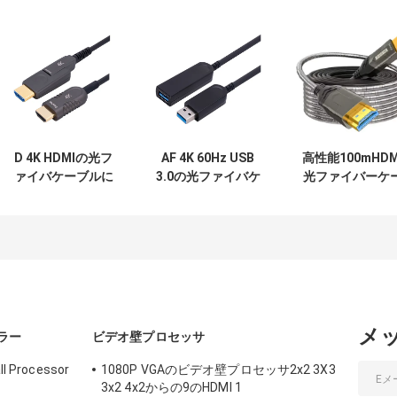
D 4K HDMIの光フ
AF 4K 60Hz USB
高性能100mHDM
ァイバケーブルに
3.0の光ファイバケ
光ファイバーケ
活動的なHDMI 2.0
ーブルの最大長
ブル 4K解像度と
をタイプするタイ
100mへのAM
損失信号をサポ
プA
ト
メ
ラー
ビデオ壁プロセッサ
ll Processor
1080P VGAのビデオ壁プロセッサ2x2 3X3
3x2 4x2からの9のHDMI 1