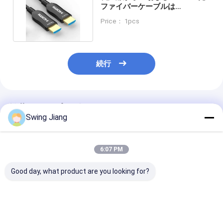
ファイバーケーブルは
HDMI2.0/1をサポートする.4
Price： 1pcs
続行
推薦されたプロダクト
Swing Jiang
6:07 PM
Good day, what product are you looking for?
高性能100mHDMI光フ
MPO ファイバーケー
HDCP V2.3 M
ァイバーケーブル 4K解
ブル DVI 標準信号ポー
HDMI 光ファ
像度と無損失信号をサ
ト DP 1.4 プロトコル
ーブルサポート 