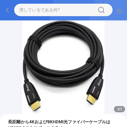
3
/
3
長距離から4Kおよび8KHDMI光ファイバーケーブルは