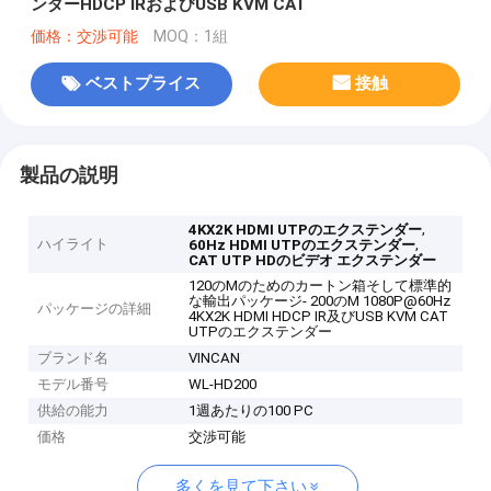
ンダーHDCP IRおよびUSB KVM CAT
価格：交渉可能
MOQ：1組
ベストプライス
接触
製品の説明
,
4KX2K HDMI UTPのエクステンダー
ハイライト
,
60Hz HDMI UTPのエクステンダー
CAT UTP HDのビデオ エクステンダー
120のMのためのカートン箱そして標準的
な輸出パッケージ- 200のM 1080P@60Hz
パッケージの詳細
4KX2K HDMI HDCP IR及びUSB KVM CAT
UTPのエクステンダー
ブランド名
VINCAN
モデル番号
WL-HD200
供給の能力
1週あたりの100 PC
価格
交渉可能
多くを見て下さい