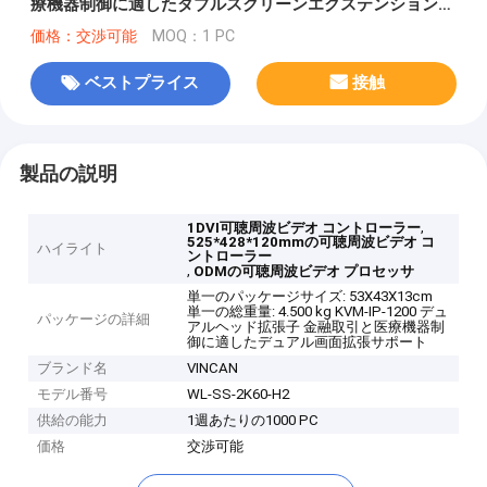
療機器制御に適したダブルスクリーンエクステンションサ
ポート
価格：交渉可能
MOQ：1 PC
ベストプライス
接触
製品の説明
,
1DVI可聴周波ビデオ コントローラー
525*428*120mmの可聴周波ビデオ コ
ハイライト
ントローラー
,
ODMの可聴周波ビデオ プロセッサ
単一のパッケージサイズ: 53X43X13cm
単一の総重量: 4.500 kg KVM-IP-1200 デュ
パッケージの詳細
アルヘッド拡張子 金融取引と医療機器制
御に適したデュアル画面拡張サポート
ブランド名
VINCAN
モデル番号
WL-SS-2K60-H2
供給の能力
1週あたりの1000 PC
価格
交渉可能