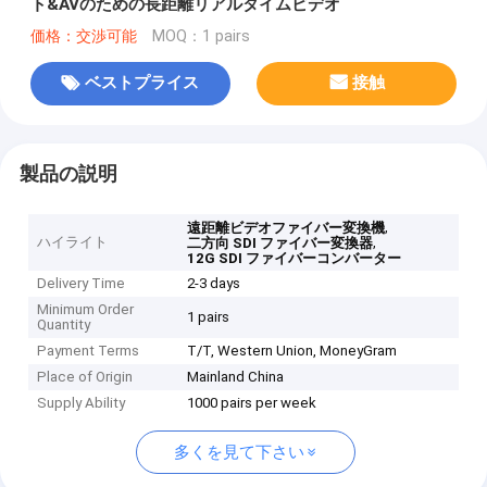
ト&AVのための長距離リアルタイムビデオ
価格：交渉可能
MOQ：1 pairs
ベストプライス
接触
製品の説明
,
遠距離ビデオファイバー変換機
ハイライト
,
二方向 SDI ファイバー変換器
12G SDI ファイバーコンバーター
Delivery Time
2-3 days
Minimum Order
1 pairs
Quantity
Payment Terms
T/T, Western Union, MoneyGram
Place of Origin
Mainland China
Supply Ability
1000 pairs per week
多くを見て下さい