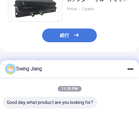
ト&AVのための長距離リアル
Price： 1 pairs
タイムビデオ
続行
推薦されたプロダクト
Swing Jiang
11:20 PM
Good day, what product are you looking for?
1チャンネルオーディ
独立したオーディオポ
追加のオーディ
オポートを備えたカス
ートを備えた 2 チャン
トを備えた 2 
タムメイドの光ファイ
ネル 3G-SDI - ファイ
ル 3G-SDI 光
バーオーディオコンバ
バーコンバーター
ーエクステンダ