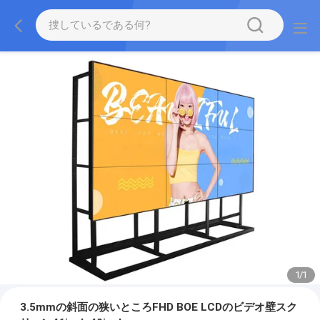
1
/
1
3.5mmの斜面の狭いところFHD BOE LCDのビデオ壁スク