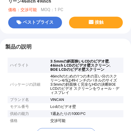
リーン46inch 49inch
価格：交渉可能
MOQ：1 PC
ベストプライス
接触
製品の説明
,
3.5mmの斜面狭いLCDのビデオ壁
ハイライト
,
46inch LCDのビデオ壁スクリーン
BOE LCDのビデオ壁スクリーン
46inchのための1つの木の言い分のスク
リーン4/5は49インチのパネルのサイズ
パッケージの詳細
3.5mmの斜面狭く完全なHDの決断BOE
LCDのビデオ スクリーンをウォール・デ
ィスプレイ
ブランド名
VINCAN
モデル番号
Lcdのビデオ壁
供給の能力
1週あたりの1000 PC
価格
交渉可能